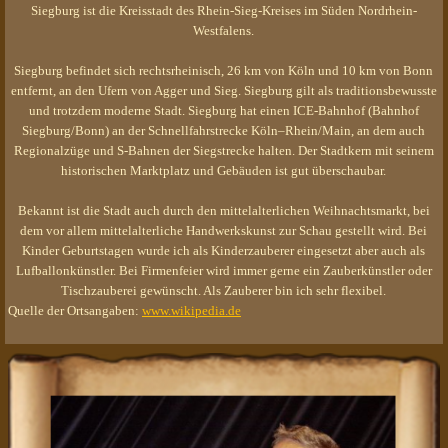
Siegburg ist die Kreisstadt des Rhein-Sieg-Kreises im Süden Nordrhein-
Westfalens.
Siegburg befindet sich rechtsrheinisch, 26 km von Köln und 10 km von Bonn
entfernt, an den Ufern von Agger und Sieg. Siegburg gilt als traditionsbewusste
und trotzdem moderne Stadt. Siegburg hat einen ICE-Bahnhof (Bahnhof
Siegburg/Bonn) an der Schnellfahrstrecke Köln–Rhein/Main, an dem auch
Regionalzüge und S-Bahnen der Siegstrecke halten. Der Stadtkern mit seinem
historischen Marktplatz und Gebäuden ist gut überschaubar.
Bekannt ist die Stadt auch durch den mittelalterlichen Weihnachtsmarkt, bei
dem vor allem mittelalterliche Handwerkskunst zur Schau gestellt wird. Bei
Kinder Geburtstagen wurde ich als Kinderzauberer eingesetzt aber auch als
Lufballonkünstler. Bei Firmenfeier wird immer gerne ein Zauberkünstler oder
Tischzauberei gewünscht. Als Zauberer bin ich sehr flexibel.
Quelle der Ortsangaben:
www.wikipedia.de