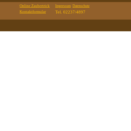
Online Zaubertrick
Impressum
Datenschutz
Kontaktformular
Tel. 02237/4897