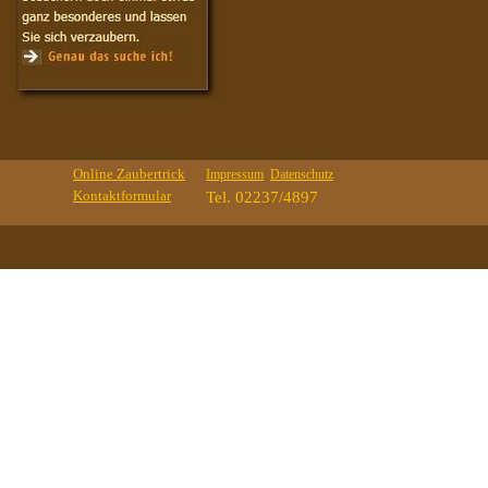
Online Zaubertrick
Impressum
Datenschutz
Kontaktformular
Tel. 02237/4897