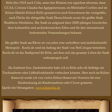
Köln (bis 1919 auch Cöln, unter den Römern erst oppidum ubiorum, dann
CCAA, Colonia Claudia Ara Agrippinensium, im Mittelalter Coellen und im
Kölner Dialekt Kölsch Kölle genannt) ist nach Einwohnern die viertgrößte,
nach Fläche die drittgrößte Stadt Deutschlands sowie die größte Stadt
Nordrhein-Westfalens. Die Stadt ist aufgrund ihrer 2000-jährigen Geschichte,
ihres kulturellen und architektonischen Erbes und für ihre international
bedeutenden Veranstaltungen bekannt.
Die größte Stadt am Rhein ist von jeher eine weltoffene und multikulturelle
Metropole . Koeln.de wird im Auftrag der Stadt von NetCologne betrieben.
Koeln.de ist das Stadtportal für Köln, auf dem sich das gesamte Leben der Stadt
widerspiegeln soll.
Als Zauberer bzw. Zauberkünstler habe ich in Köln sehr oft Aufträge als
Tischzauberer oder Lüftballonkünstler verbuchen können. Aber auch im Kölner
Karneval werde ich von vielen Kölner Karnevals Vereinen für eine
Kindersitzung als Kinderzauberer oder Clown gemietet.
Quelle der Ortsangaben:
www.wikipedia.de