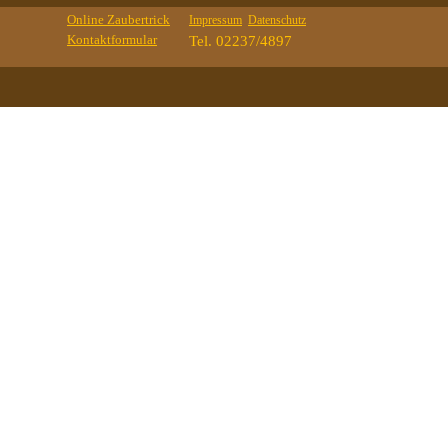
Online Zaubertrick
Impressum
Datenschutz
Kontaktformular
Tel. 02237/4897